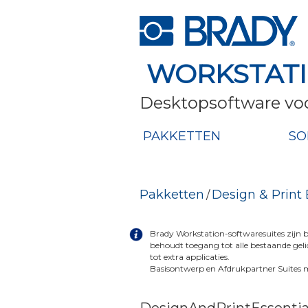
WORKSTAT
Desktopsoftware voo
PAKKETTEN
SO
Pakketten
Design & Print 
/
Brady Workstation-softwaresuites zijn
behoudt toegang tot alle bestaande geli
tot extra applicaties.
Basisontwerp en Afdrukpartner Suites ma