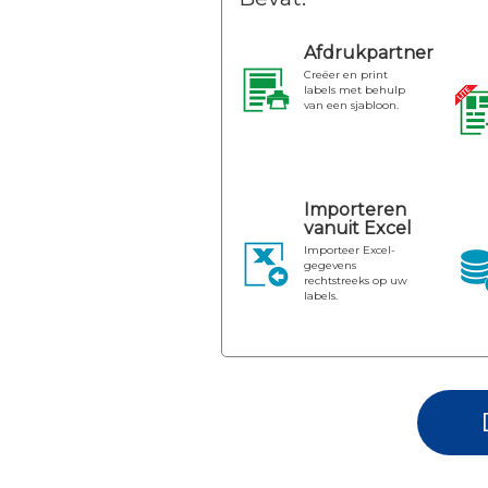
Afdrukpartner
Creëer en print
labels met behulp
van een sjabloon.
Importeren
vanuit Excel
Importeer Excel-
gegevens
rechtstreeks op uw
labels.