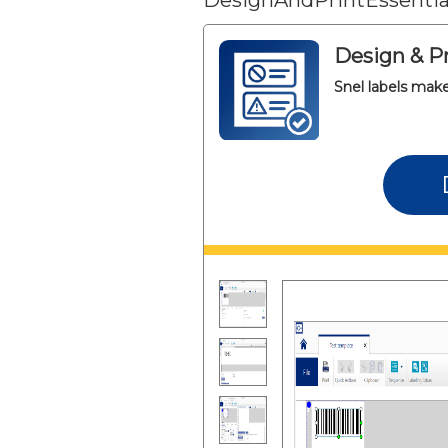
DesignAndPrintEssentia
Design & Pr
Snel labels mak