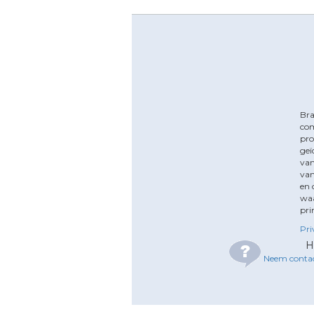
Bra
com
pro
geï
van
van
en 
waa
pri
Pri
H
Neem contac