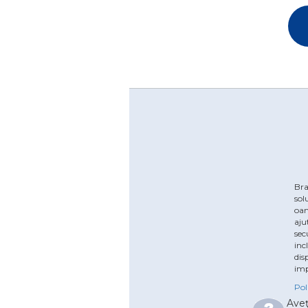
Bra
sol
oam
aju
sec
inc
dis
imp
Pol
Aveţ