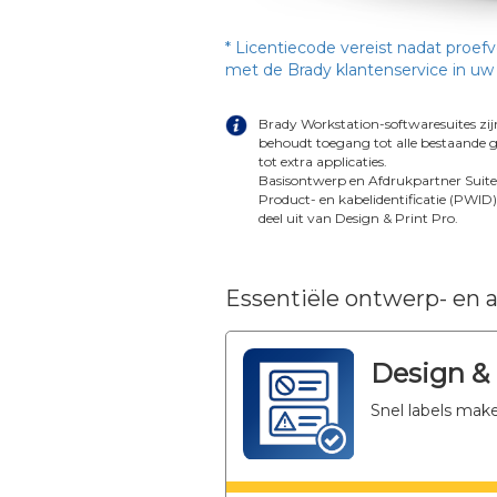
* Licentiecode vereist nadat proef
met de Brady klantenservice in uw 
Brady Workstation-softwaresuites zi
behoudt toegang tot alle bestaande g
tot extra applicaties.
Basisontwerp en Afdrukpartner Suites
Product- en kabelidentificatie (PWID),
deel uit van Design & Print Pro.
Essentiële ontwerp- en 
Design & 
Snel labels mak