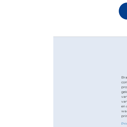
Bra
com
pro
geï
van
van
en 
waa
pri
Pri